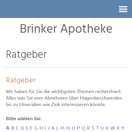
Kontakt
Brinker Apotheke
Ratgeber
Ratgeber
Wir haben für Sie die wichtigsten Themen recherchiert.
Alles was Sie vom Abnehmen über Magenbeschwerden
bis zu Mineralien wie Zink interessieren könnte.
Bitte wählen Sie:
A
B
C
D
E
F
G
H
I
J
K
L
M
N
O
P
Q
R
S
T
U
V
W
X
Y