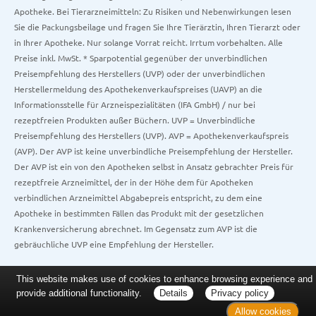
Apotheke. Bei Tierarzneimitteln: Zu Risiken und Nebenwirkungen lesen
Sie die Packungsbeilage und fragen Sie Ihre Tierärztin, Ihren Tierarzt oder
in Ihrer Apotheke. Nur solange Vorrat reicht. Irrtum vorbehalten. Alle
Preise inkl. MwSt. * Sparpotential gegenüber der unverbindlichen
Preisempfehlung des Herstellers (UVP) oder der unverbindlichen
Herstellermeldung des Apothekenverkaufspreises (UAVP) an die
Informationsstelle für Arzneispezialitäten (IFA GmbH) / nur bei
rezeptfreien Produkten außer Büchern. UVP = Unverbindliche
Preisempfehlung des Herstellers (UVP). AVP = Apothekenverkaufspreis
(AVP). Der AVP ist keine unverbindliche Preisempfehlung der Hersteller.
Der AVP ist ein von den Apotheken selbst in Ansatz gebrachter Preis für
rezeptfreie Arzneimittel, der in der Höhe dem für Apotheken
verbindlichen Arzneimittel Abgabepreis entspricht, zu dem eine
Apotheke in bestimmten Fällen das Produkt mit der gesetzlichen
Krankenversicherung abrechnet. Im Gegensatz zum AVP ist die
gebräuchliche UVP eine Empfehlung der Hersteller.
This website makes use of cookies to enhance browsing experience and
provide additional functionality.
Details
Privacy policy
Allow cookies