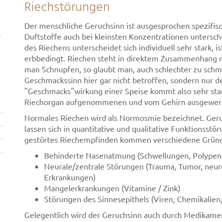
Riechstörungen
Der menschliche Geruchsinn ist ausgesprochen spezifisch
r
Duftstoffe auch bei kleinsten Konzentrationen untersch
des Riechens unterscheidet sich individuell sehr stark, is
erbbedingt. Riechen steht in direktem Zusammenhang 
man Schnupfen, so glaubt man, auch schlechter zu schme
Geschmackssinn hier gar nicht betroffen, sondern nur d
"Geschmacks"wirkung einer Speise kommt also sehr sta
Riechorgan aufgenommenen und vom Gehirn ausgewert
Normales Riechen wird als Normosmie bezeichnet. Ger
lassen sich in quantitative und qualitative Funktionsstö
gestörtes Riechempfinden kommen verschiedene Gründe 
Behinderte Nasenatmung (Schwellungen, Polypen,
Neurale/zentrale Störungen (Trauma, Tumor, neur
Erkrankungen)
Mangelerkrankungen (Vitamine / Zink)
Störungen des Sinnesepithels (Viren, Chemikalie
Gelegentlich wird der Geruchsinn auch durch Medikamen