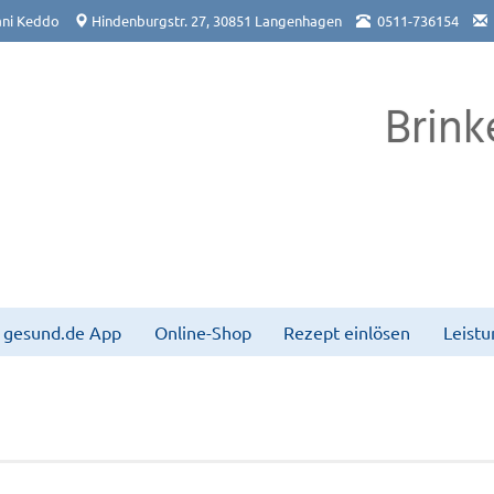
ni Keddo
Hindenburgstr. 27, 30851 Langenhagen
0511-736154
Brink
gesund.de App
Online-Shop
Rezept einlösen
Leist