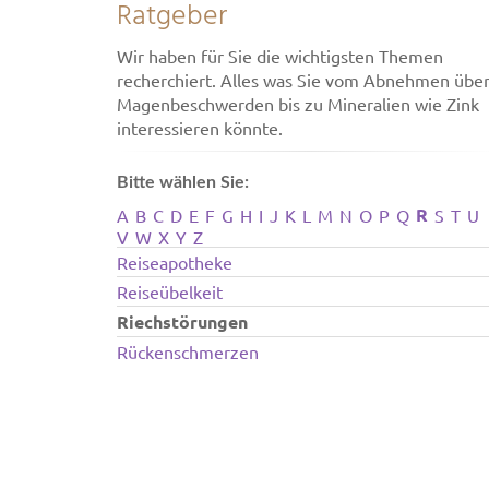
Ratgeber
Wir haben für Sie die wichtigsten Themen
recherchiert. Alles was Sie vom Abnehmen übe
Magenbeschwerden bis zu Mineralien wie Zink
interessieren könnte.
Bitte wählen Sie:
R
A
B
C
D
E
F
G
H
I
J
K
L
M
N
O
P
Q
S
T
U
V
W
X
Y
Z
Reiseapotheke
Reiseübelkeit
Riechstörungen
Rückenschmerzen