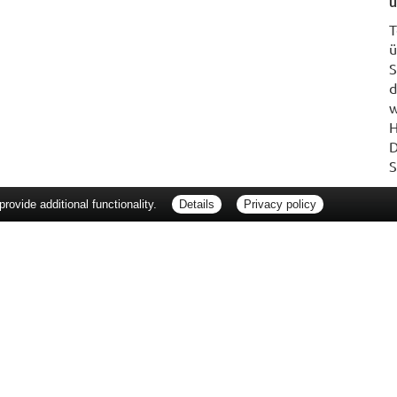
u
T
ü
S
d
w
H
D
S
ovide additional functionality.
Details
Privacy policy
erbraucherrechte
Barrierefreiheit
Impressum
ie Packungsbeilage und fragen Sie Ihre Ärztin, Ihren Arzt oder in Ihrer Apotheke
Tierarzt oder in Ihrer Apotheke. Nur solange Vorrat reicht. Irrtum vorbehalten. All
er unverbindlichen Herstellermeldung des Apothekenverkaufspreises (UAVP) an die
che Preisempfehlung des Herstellers (UVP). AVP = Apothekenverkaufspreis (AVP).
tz gebrachter Preis für rezeptfreie Arzneimittel, der in der Höhe dem für Apothe
tzlichen Krankenversicherung abrechnet. Im Gegensatz zum AVP ist die gebräuchl