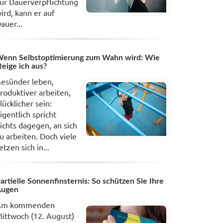
ur Dauerverpflichtung
ird, kann er auf
auer...
enn Selbstoptimierung zum Wahn wird: Wie
teige ich aus?
esünder leben,
roduktiver arbeiten,
lücklicher sein:
igentlich spricht
ichts dagegen, an sich
u arbeiten. Doch viele
etzen sich in...
artielle Sonnenfinsternis: So schützen Sie Ihre
Augen
Am kommenden
ittwoch (12. August)