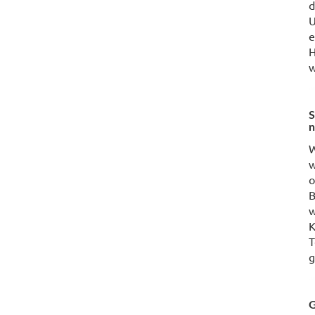
d
U
e
H
w
S
n
W
w
o
B
w
K
T
g
G