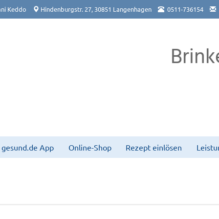
ni Keddo
Hindenburgstr. 27, 30851 Langenhagen
0511-736154
Brink
gesund.de App
Online-Shop
Rezept einlösen
Leist