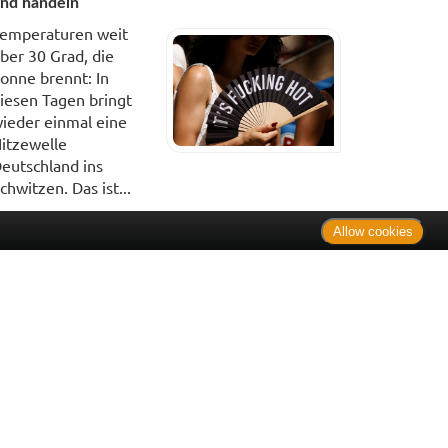
nd handeln
emperaturen weit
ber 30 Grad, die
onne brennt: In
iesen Tagen bringt
ieder einmal eine
itzewelle
eutschland ins
chwitzen. Das ist...
Allow cookies
. Bei Tierarzneimitteln: Zu Risiken und Nebenwirkungen lesen
e Preise inkl. MwSt. * Sparpotential gegenüber der
 Informationsstelle für Arzneispezialitäten (IFA GmbH) / nur
 Der AVP ist keine unverbindliche Preisempfehlung der
ken verbindlichen Arzneimittel Abgabepreis entspricht, zu dem
iche UVP eine Empfehlung der Hersteller.