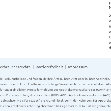
H
M
S
w
e
w
G
w
d
erbraucherrechte
Barrierefreiheit
Impressum
ie Packungsbeilage und fragen Sie Ihre Ärztin, Ihren Arzt oder in Ihrer Apotheke
Tierarzt oder in Ihrer Apotheke. Nur solange Vorrat reicht. Irrtum vorbehalten. All
er unverbindlichen Herstellermeldung des Apothekenverkaufspreises (UAVP) an die
che Preisempfehlung des Herstellers (UVP). AVP = Apothekenverkaufspreis (AVP).
tz gebrachter Preis für rezeptfreie Arzneimittel, der in der Höhe dem für Apothe
tzlichen Krankenversicherung abrechnet. Im Gegensatz zum AVP ist die gebräuchl