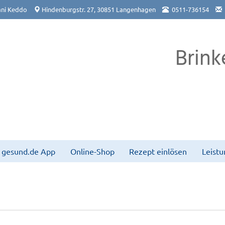
ni Keddo
Hindenburgstr. 27, 30851 Langenhagen
0511-736154
Brink
gesund.de App
Online-Shop
Rezept einlösen
Leist