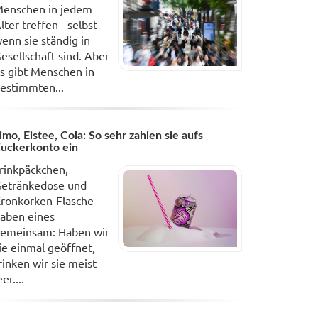
enschen in jedem
lter treffen - selbst
enn sie ständig in
esellschaft sind. Aber
s gibt Menschen in
estimmten...
imo, Eistee, Cola: So sehr zahlen sie aufs
uckerkonto ein
rinkpäckchen,
etränkedose und
ronkorken-Flasche
aben eines
emeinsam: Haben wir
ie einmal geöffnet,
rinken wir sie meist
eer....