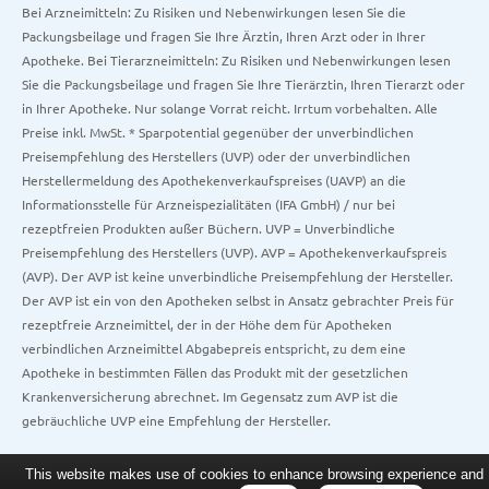
Bei Arzneimitteln: Zu Risiken und Nebenwirkungen lesen Sie die
Packungsbeilage und fragen Sie Ihre Ärztin, Ihren Arzt oder in Ihrer
Apotheke. Bei Tierarzneimitteln: Zu Risiken und Nebenwirkungen lesen
Sie die Packungsbeilage und fragen Sie Ihre Tierärztin, Ihren Tierarzt oder
in Ihrer Apotheke. Nur solange Vorrat reicht. Irrtum vorbehalten. Alle
Preise inkl. MwSt. * Sparpotential gegenüber der unverbindlichen
Preisempfehlung des Herstellers (UVP) oder der unverbindlichen
Herstellermeldung des Apothekenverkaufspreises (UAVP) an die
Informationsstelle für Arzneispezialitäten (IFA GmbH) / nur bei
rezeptfreien Produkten außer Büchern. UVP = Unverbindliche
Preisempfehlung des Herstellers (UVP). AVP = Apothekenverkaufspreis
(AVP). Der AVP ist keine unverbindliche Preisempfehlung der Hersteller.
Der AVP ist ein von den Apotheken selbst in Ansatz gebrachter Preis für
rezeptfreie Arzneimittel, der in der Höhe dem für Apotheken
verbindlichen Arzneimittel Abgabepreis entspricht, zu dem eine
Apotheke in bestimmten Fällen das Produkt mit der gesetzlichen
Krankenversicherung abrechnet. Im Gegensatz zum AVP ist die
gebräuchliche UVP eine Empfehlung der Hersteller.
This website makes use of cookies to enhance browsing experience and